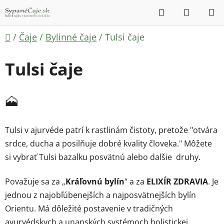
Prejsť
Hľadať
NÁKUP
na
KOŠÍK
obsah
Domov
/
Čaje
/
Bylinné čaje
/
Tulsi čaje
Tulsi čaje
🗻
Tulsi v ajurvéde patrí k rastlinám čistoty, pretože "otvára
srdce, ducha a posilňuje dobré kvality človeka." Môžete
si vybrať Tulsi bazalku posvätnú alebo dalšie druhy.
Považuje sa za „
Kráľovnú bylín
“ a za
ELIXÍR ZDRAVIA
. Je
jednou z najobľúbenejších a najposvätnejších bylín
Orientu. Má dôležité postavenie v tradičných
ayurvédskych a unanských systémoch holistickej