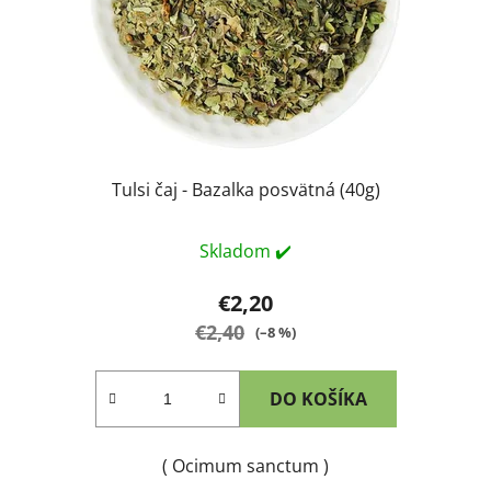
o
t
d
o
u
v
k
t
o
v
Tulsi čaj - Bazalka posvätná (40g)
Skladom ✔️
€2,20
€2,40
(–8 %)
DO KOŠÍKA
( Ocimum sanctum )