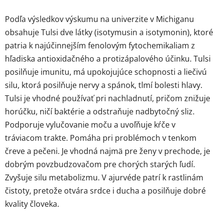
Podľa výsledkov výskumu na univerzite v Michiganu
obsahuje Tulsi dve látky (isotymusin a isotymonin), ktoré
patria k najúčinnejším fenolovým fytochemikaliam z
hľadiska antioxidačného a protizápalového účinku. Tulsi
posilňuje imunitu, má upokojujúce schopnosti a liečivú
silu, ktorá posilňuje nervy a spánok, tlmí bolesti hlavy.
Tulsi je vhodné používať pri nachladnutí, pričom znižuje
horúčku, ničí baktérie a odstraňuje nadbytočný sliz.
Podporuje vylučovanie moču a uvoľňuje kŕče v
tráviacom trakte. Pomáha pri problémoch v tenkom
čreve a pečeni. Je vhodná najmä pre ženy v prechode, je
dobrým povzbudzovačom pre chorých starých ľudí.
Zvyšuje silu metabolizmu. V ajurvéde patrí k rastlinám
čistoty, pretože otvára srdce i ducha a posilňuje dobré
kvality človeka.