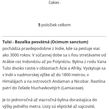
čakier.
5
položiek celkom
O
v
l
Tulsi - Bazalka posvätná (Ocimum sanctum)
á
d
pochádza pravdepodobne z Indie, kde sa pestuje viac
a
ako 3000 rokov. V súčasnej dobe sa s ňou stretávame od
c
Arábie cez Indonéziu až po Polynéziu. Bylina z rodu Vana
i
Tulsi divoko rastie v oblastiach Ázie a Afriky. Vyskytuje sa
e
v Indii v nadmorskej výške až do 1800 metrov, v
p
r
Himalájach a na ostrovoch Andaman a Nicobar. Rastlina
v
patrí do čeľade hluchavkovitých (Lamiaceae).
k
y
Je to jednoročná až viacročná bylina dorastajúca do
v
výšky jedného metra. Listy sú eliptické až vajcovité,
ý