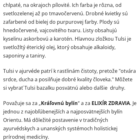
p
chlpaté, na okrajoch pílovité. Ich farba je rôzna, od
i
svetlozelenej až po tmavočervenú. Drobné kvietky sú
s
zafarbené od bielej do purpurovej farby. Plody sú
u
hnedočervené, vajcovitého tvaru. Listy obsahujú
kyselinu askorbovú a karotén. Hlavnou zložkou Tulsi je
svetložltý éterický olej, ktorý obsahuje alkaloidy,
saponiny a taniny.
Tulsi v ajurvéde patrí k rastlinám čistoty, pretože "otvára
srdce, ducha a posilňuje dobré kvality človeka." Môžete
si vybrať Tulsi bazalku posvätnú alebo dalšie druhy.
Považuje sa za „
Kráľovnú bylín
“ a za
ELIXÍR ZDRAVIA
. Je
jednou z najobľúbenejších a najposvätnejších bylín
Orientu. Má dôležité postavenie v tradičných
ayurvédskych a unanských systémoch holistickej
prírodnej medicíny.