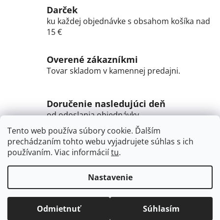
Darček
ku každej objednávke s obsahom košíka nad
15 €
Overené zákazníkmi
Tovar skladom v kamennej predajni.
Doručenie nasledujúci deň
od odoslania objednávky
Tento web používa súbory cookie. Ďalším
Doručenie do výdajných miest
prechádzaním tohto webu vyjadrujete súhlas s ich
PACKETY, AlzaBOXov,
používaním. Viac informácií
tu
.
BalíkoBOXov Slovenskej pošty + doručenie
NA POŠTU / KURIÉROM na Adresu
Nastavenie
Z
Vytvoril Shoptet
á
TIP : Pridávaním ďalších položiek do objednávky sa automaticky
Odmietnuť
Súhlasím
Copyright 2026
SypaneCaje.sk
. Všetky práva
znižuje sadzba poštovného.