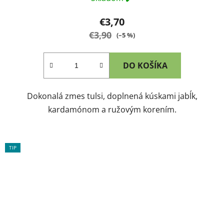
€3,70
€3,90
(–5 %)
DO KOŠÍKA
Dokonalá zmes tulsi, doplnená kúskami jabĺk,
kardamónom a ružovým korením.
TIP