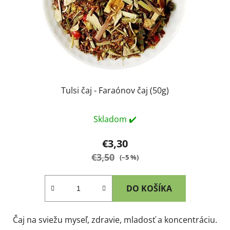
Tulsi čaj - Faraónov čaj (50g)
Skladom ✔️
€3,30
€3,50
(–5 %)
DO KOŠÍKA
Čaj na sviežu myseľ, zdravie, mladosť a koncentráciu.