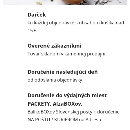
o
Darček
m
ku každej objednávke s obsahom košíka nad
e
15 €
-
Overené zákazníkmi
s
Tovar skladom v kamennej predajni.
h
o
Doručenie nasledujúci deň
od odoslania objednávky
p
e
Doručenie do výdajných miest
PACKETY, AlzaBOXov,
BalíkoBOXov Slovenskej pošty + doručenie
NA POŠTU / KURIÉROM na Adresu