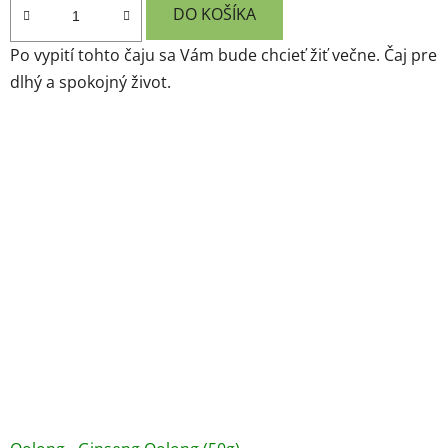
DO KOŠÍKA
Po vypití tohto čaju sa Vám bude chcieť žiť večne. Čaj pre
dlhý a spokojný život.