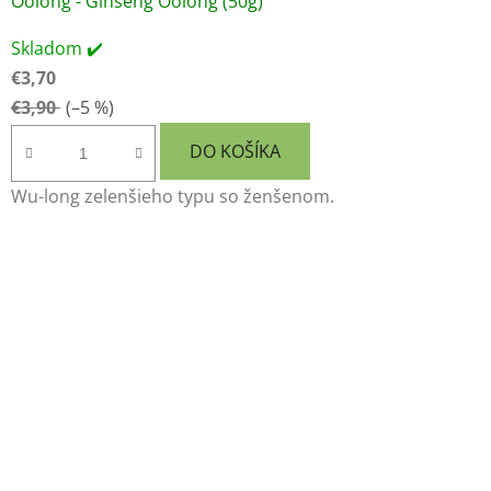
Oolong - Ginseng Oolong (50g)
Skladom ✔️
€3,70
€3,90
(–5 %)
DO KOŠÍKA
Wu-long zelenšieho typu so ženšenom.