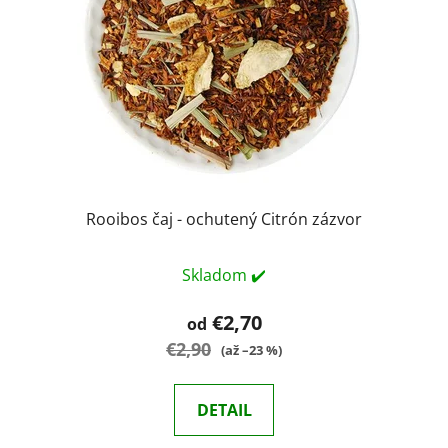
Rooibos čaj - ochutený Citrón zázvor
Skladom ✔️
€2,70
od
€2,90
(až –23 %)
DETAIL