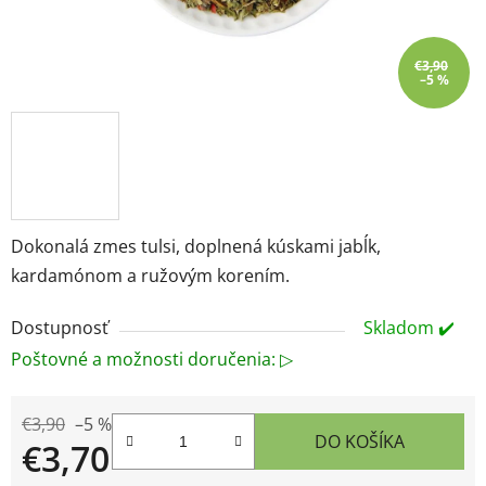
€3,90
–5 %
Dokonalá zmes tulsi, doplnená kúskami jabĺk,
kardamónom a ružovým korením.
Dostupnosť
Skladom ✔️
Poštovné a možnosti doručenia: ▷
€3,90
–5 %
DO KOŠÍKA
€3,70