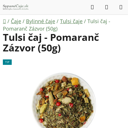
Prejsť
Hľadať
NÁKUP
na
KOŠÍK
obsah
Domov
/
Čaje
/
Bylinné čaje
/
Tulsi čaje
/
Tulsi čaj -
Pomaranč Zázvor (50g)
Tulsi čaj - Pomaranč
Zázvor (50g)
TIP