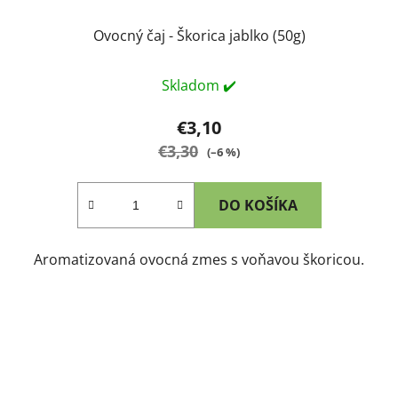
Ovocný čaj - Škorica jablko (50g)
Skladom ✔️
€3,10
€3,30
(–6 %)
DO KOŠÍKA
Aromatizovaná ovocná zmes s voňavou škoricou.