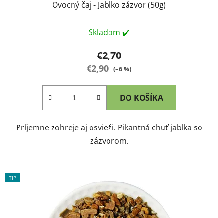
Ovocný čaj - Jablko zázvor (50g)
Skladom ✔️
€2,70
€2,90
(–6 %)
DO KOŠÍKA
Príjemne zohreje aj osvieži. Pikantná chuť jablka so
zázvorom.
TIP