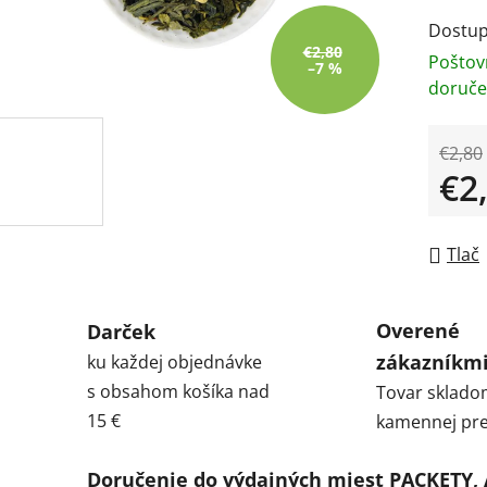
Dostup
€2,80
Poštov
–7 %
doruče
€2,80
€2
Jedno
Tlač
Overené
Darček
zákazníkm
ku každej objednávke
s obsahom košíka nad
Tovar sklado
15 €
kamennej pre
Doručenie do výdajných miest PACKETY,