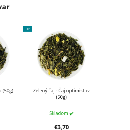
var
TIP
a (50g)
Zelený čaj - Čaj optimistov
(50g)
Skladom ✔️
€3,70