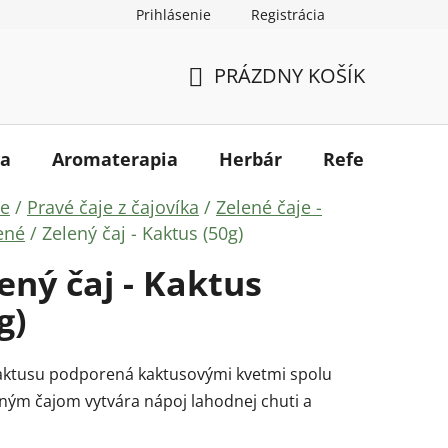
Prihlásenie
Registrácia
kupovať
Mapa serveru
PRÁZDNY KOŠÍK
NÁKUPNÝ
KOŠÍK
a
Aromaterapia
Herbár
Referencie
ov
je
/
Pravé čaje z čajovíka
/
Zelené čaje -
ené
/
Zelený čaj - Kaktus (50g)
ený čaj - Kaktus
g)
aktusu podporená kaktusovými kvetmi spolu
eným čajom vytvára nápoj lahodnej chuti a