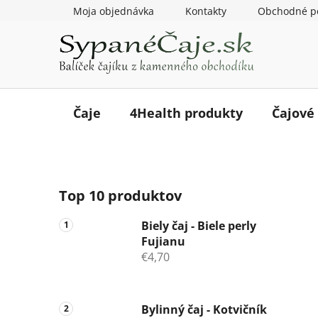
Prejsť
Moja objednávka
Kontakty
Obchodné p
na
obsah
Čaje
4Health produkty
Čajové
B
Top 10 produktov
o
č
Biely čaj - Biele perly
n
Fujianu
ý
€4,70
p
a
n
Bylinný čaj - Kotvičník