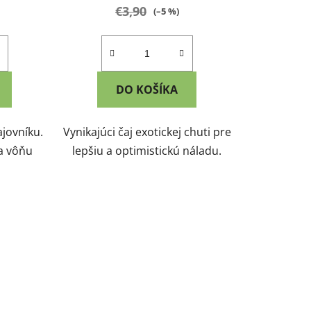
€3,90
(–5 %)
DO KOŠÍKA
ajovníku.
Vynikajúci čaj exotickej chuti pre
a vôňu
lepšiu a optimistickú náladu.