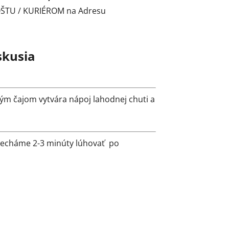
POŠTU / KURIÉROM na Adresu
skusia
ým čajom vytvára nápoj lahodnej chuti a
 necháme 2-3 minúty lúhovať po