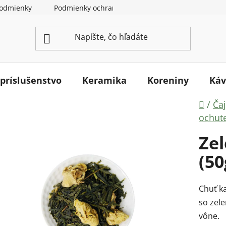
odmienky
Podmienky ochrany osobných údajov
Ako na
 príslušenstvo
Keramika
Koreniny
Káv
Dom
/
Ča
ochut
Zel
(50
Chuť k
so zel
vône.