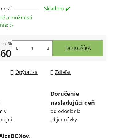
nosť
Skladom ✔️
né a možnosti
nia: ▷
–7 %
DO KOŠÍKA
,60
tková cena:
Opýtať sa
Zdieľať
Doručenie
i
nasledujúci deň
m v
od odoslania
dajni.
objednávky
 AlzaBOXov,