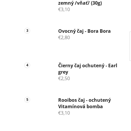
zemný /vňať/ (30g)
e
€3,10
l
Ovocný čaj - Bora Bora
€2,80
Čierny čaj ochutený - Earl
grey
€2,50
Rooibos čaj - ochutený
Vitamínová bomba
€3,10