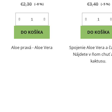
€2,30
€3,40
(–8 %)
(–5 %)
DO KOŠÍKA
DO KOŠÍKA
Aloe pravá - Aloe Vera
Spojenie Aloe Vera a č
Nájdete v ňom chuť 
kaktusu.