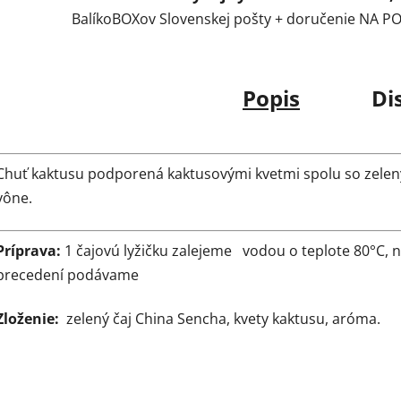
BalíkoBOXov Slovenskej pošty + doručenie NA 
Popis
Di
Chuť kaktusu podporená kaktusovými kvetmi spolu so zelen
vône.
Príprava:
1 čajovú lyžičku zalejeme vodou o teplote 80°C,
precedení podávame
Zloženie:
zelený čaj China Sencha, kvety kaktusu, aróma.