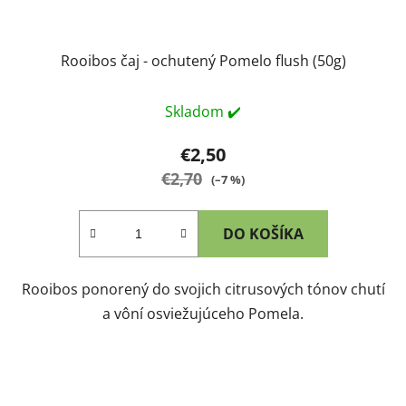
Rooibos čaj - ochutený Pomelo flush (50g)
Skladom ✔️
€2,50
€2,70
(–7 %)
DO KOŠÍKA
Rooibos ponorený do svojich citrusových tónov chutí
a vôní osviežujúceho Pomela.