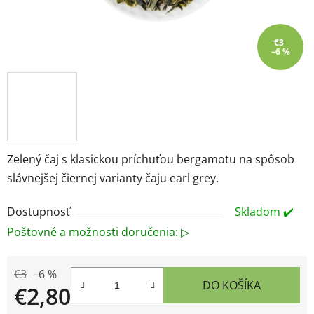
€3
–6 %
Zelený čaj s klasickou príchuťou bergamotu na spôsob
slávnejšej čiernej varianty čaju earl grey.
Dostupnosť
Skladom ✔️
Poštovné a možnosti doručenia: ▷
€3
–6 %
DO KOŠÍKA
€2,80