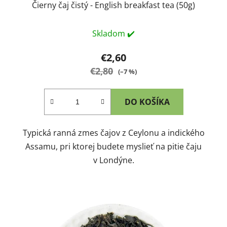
Čierny čaj čistý - English breakfast tea (50g)
Skladom ✔️
€2,60
€2,80
(–7 %)
DO KOŠÍKA
Typická ranná zmes čajov z Ceylonu a indického
Assamu, pri ktorej budete myslieť na pitie čaju
v Londýne.