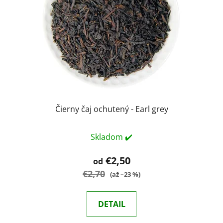
Čierny čaj ochutený - Earl grey
Skladom ✔️
€2,50
od
€2,70
(až –23 %)
DETAIL