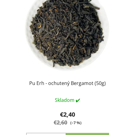
Pu Erh - ochutený Bergamot (50g)
Skladom ✔️
€2,40
€2,60
(–7 %)