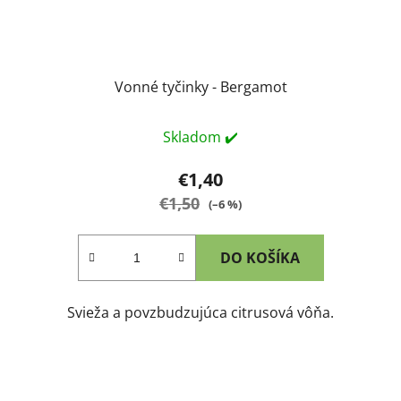
Vonné tyčinky - Bergamot
Skladom ✔️
€1,40
€1,50
(–6 %)
DO KOŠÍKA
Svieža a povzbudzujúca citrusová vôňa.