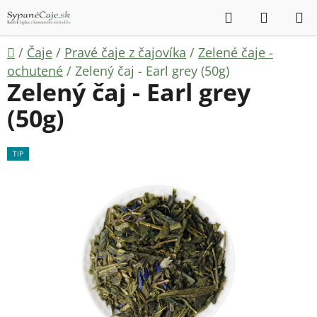
Prejsť
Hľadať
NÁKUP
na
KOŠÍK
obsah
Domov
/
Čaje
/
Pravé čaje z čajovíka
/
Zelené čaje -
ochutené
/
Zelený čaj - Earl grey (50g)
Zelený čaj - Earl grey
(50g)
TIP