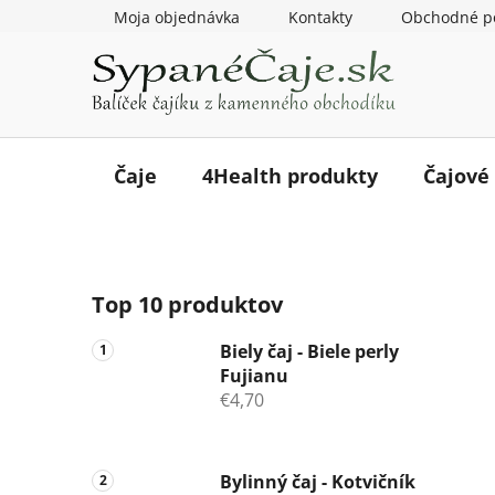
Prejsť
Moja objednávka
Kontakty
Obchodné p
na
obsah
Čaje
4Health produkty
Čajové
B
Top 10 produktov
o
č
Biely čaj - Biele perly
n
Fujianu
ý
€4,70
p
a
n
Bylinný čaj - Kotvičník