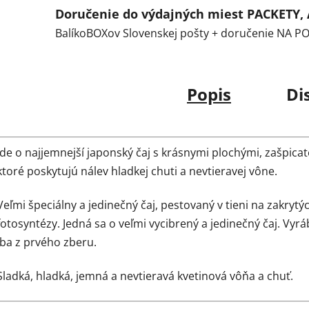
Doručenie do výdajných miest PACKETY,
BalíkoBOXov Slovenskej pošty + doručenie NA 
Popis
Di
Ide o najjemnejší japonský čaj s krásnymi plochými, zašpica
ktoré poskytujú nálev hladkej chuti a nevtieravej vône.
Veľmi špeciálny a jedinečný čaj, pestovaný v tieni na zakryt
fotosyntézy. Jedná sa o veľmi vycibrený a jedinečný čaj. Vyrá
iba z prvého zberu.
Sladká, hladká, jemná a nevtieravá kvetinová vôňa a chuť.