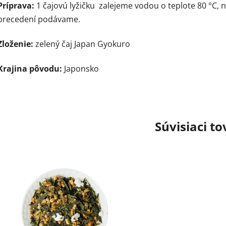
Príprava:
1 čajovú lyžičku zalejeme vodou o teplote 80 °C,
precedení podávame.
Zloženie:
zelený čaj Japan Gyokuro
Krajina pôvodu:
Japonsko
Súvisiaci to