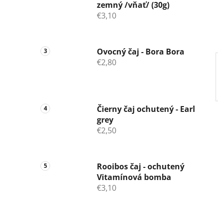
zemný /vňať/ (30g)
e
€3,10
l
Ovocný čaj - Bora Bora
€2,80
Čierny čaj ochutený - Earl
grey
€2,50
Rooibos čaj - ochutený
Vitamínová bomba
€3,10