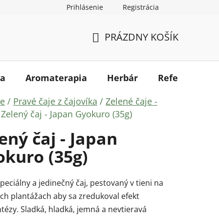
Prihlásenie
Registrácia
kupovať
Mapa serveru
PRÁZDNY KOŠÍK
NÁKUPNÝ
KOŠÍK
a
Aromaterapia
Herbár
Referencie
ov
je
/
Pravé čaje z čajovíka
/
Zelené čaje -
Zelený čaj - Japan Gyokuro (35g)
ený čaj - Japan
kuro (35g)
peciálny a jedinečný čaj, pestovaný v tieni na
ch plantážach aby sa zredukoval efekt
tézy. Sladká, hladká, jemná a nevtieravá