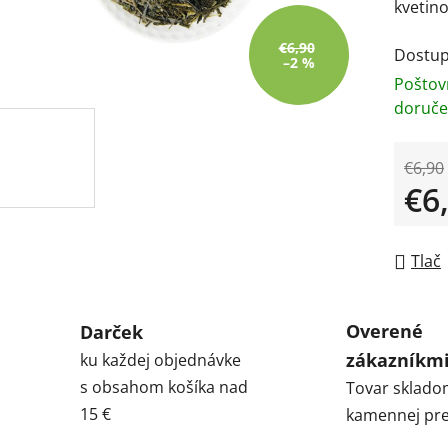
kvetino
€6,90
Dostup
–2 %
Poštov
doruče
€6,90
€6
Jedno
Tlač
Overené
Darček
zákazníkm
ku každej objednávke
s obsahom košíka nad
Tovar sklado
15 €
kamennej pre