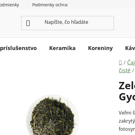
odmienky
Podmienky ochrany osobných údajov
Ako na
 príslušenstvo
Keramika
Koreniny
Káv
Dom
/
Ča
čisté
/
Zel
Gyo
Veľmi š
zakrytý
fotosyn