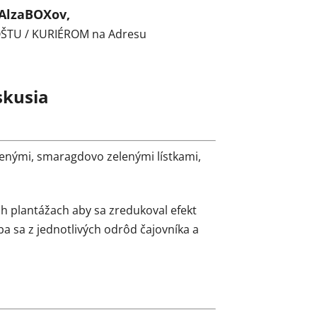
 AlzaBOXov,
POŠTU / KURIÉROM na Adresu
skusia
tenými, smaragdovo zelenými lístkami,
ých plantážach aby sa zredukoval efekt
ba sa z jednotlivých odrôd čajovníka a