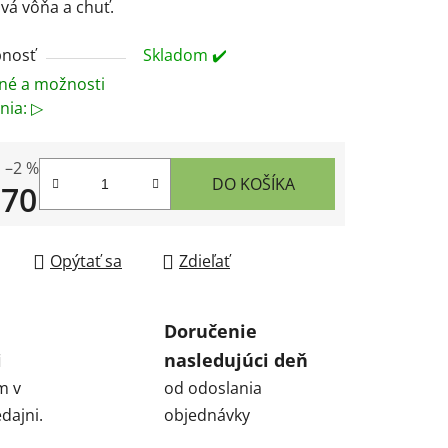
vá vôňa a chuť.
nosť
Skladom ✔️
né a možnosti
nia: ▷
–2 %
DO KOŠÍKA
,70
tková cena:
Opýtať sa
Zdieľať
Doručenie
i
nasledujúci deň
m v
od odoslania
dajni.
objednávky