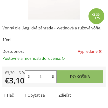
€3,30
–6 %
Vonný olej Anglická záhrada - kvetinová a ružová vôňa.
10ml
Dostupnosť
Vypredané ❌
Poštovné a možnosti doručenia: ▷
€3,30
–6 %
DO KOŠÍKA
€3,10
Jednotková cena:
Tlač
Opýtať sa
Zdieľať