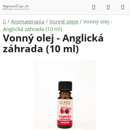
Prejsť
Hľadať
NÁKUP
na
KOŠÍK
obsah
Domov
/
Aromaterapia
/
Vonné oleje
/
Vonný olej -
Anglická záhrada (10 ml)
Vonný olej - Anglická
záhrada (10 ml)