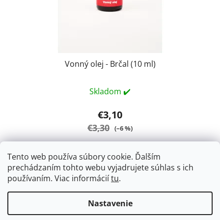
Vonný olej - Brčal (10 ml)
Skladom ✔️
€3,10
€3,30
(–6 %)
Tento web používa súbory cookie. Ďalším
DO KOŠÍKA
prechádzaním tohto webu vyjadrujete súhlas s ich
používaním. Viac informácií
tu
.
Vonný olej Brčal - svieža a kvetinová vôňa. 10ml
Nastavenie