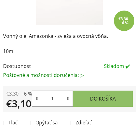
€3,30
–6 %
Vonný olej Amazonka - svieža a ovocná vôňa.
10ml
Dostupnosť
Skladom ✔️
Poštovné a možnosti doručenia: ▷
€3,30
–6 %
DO KOŠÍKA
€3,10
Jednotková cena:
Tlač
Opýtať sa
Zdieľať