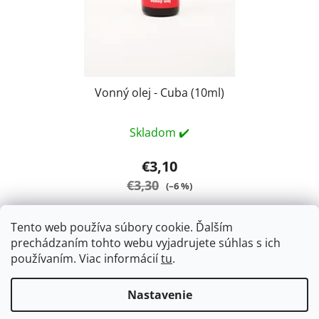
Vonný olej - Cuba (10ml)
Skladom ✔️
€3,10
€3,30
(–6 %)
Tento web používa súbory cookie. Ďalším
DO KOŠÍKA
prechádzaním tohto webu vyjadrujete súhlas s ich
používaním. Viac informácií
tu
.
Vonný olej Cuba - sladká luxusná pánska vôňa. 10ml
Nastavenie