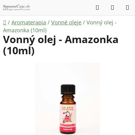
Prejsť
Hľadať
NÁKUP
na
KOŠÍK
obsah
Domov
/
Aromaterapia
/
Vonné oleje
/
Vonný olej -
Amazonka (10ml)
Vonný olej - Amazonka
(10ml)