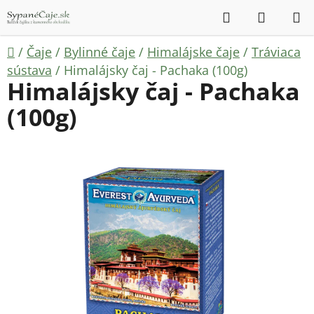
Prejsť
Hľadať
NÁKUP
na
KOŠÍK
obsah
Domov
/
Čaje
/
Bylinné čaje
/
Himalájske čaje
/
Tráviaca
sústava
/
Himalájsky čaj - Pachaka (100g)
Himalájsky čaj - Pachaka
(100g)