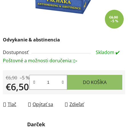
€6,90
–5 %
Odvykanie & abstinencia
Dostupnosť
Skladom ✔️
Poštovné a možnosti doručenia: ▷
€6,90
–5 %
DO KOŠÍKA
€6,50
Jednotková cena:
Tlač
Opýtať sa
Zdieľať
Darček