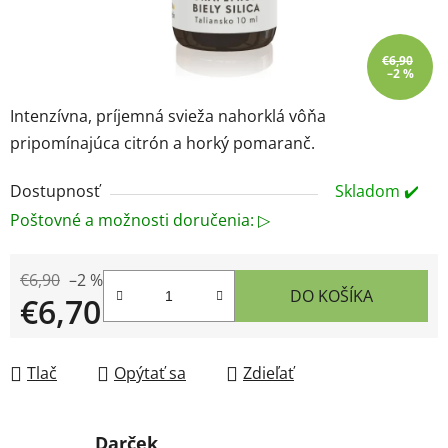
€6,90
–2 %
Intenzívna, príjemná svieža nahorklá vôňa
pripomínajúca citrón a horký pomaranč.
Dostupnosť
Skladom ✔️
Poštovné a možnosti doručenia: ▷
€6,90
–2 %
DO KOŠÍKA
€6,70
Jednotková cena:
Tlač
Opýtať sa
Zdieľať
Darček