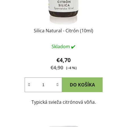
Silica Natural - Citrón (10ml)
Skladom ✔️
€4,70
€4,90
(–4 %)
DO KOŠÍKA
Typická svieža citrónová vôňa.