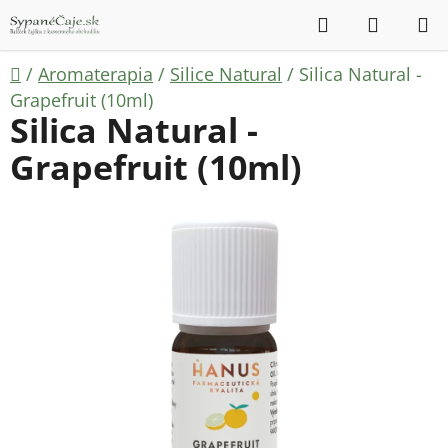
Prejsť
Hľadať
NÁKUP
na
KOŠÍK
obsah
Domov
/
Aromaterapia
/
Silice Natural
/
Silica Natural -
Grapefruit (10ml)
Silica Natural -
Grapefruit (10ml)