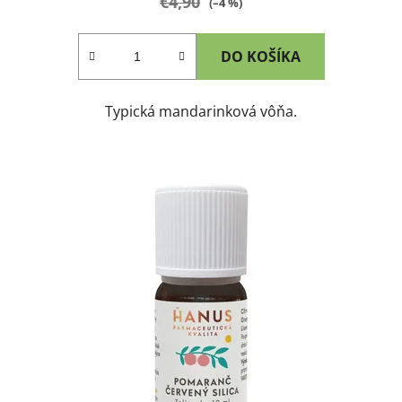
€4,90
(–4 %)
DO KOŠÍKA
Typická mandarinková vôňa.