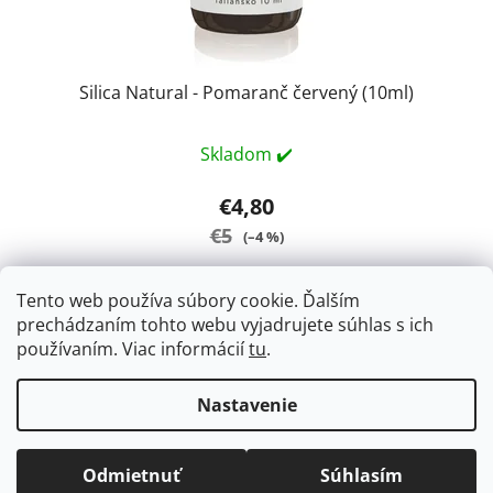
Silica Natural - Pomaranč červený (10ml)
Skladom ✔️
€4,80
€5
(–4 %)
Tento web používa súbory cookie. Ďalším
DO KOŠÍKA
prechádzaním tohto webu vyjadrujete súhlas s ich
používaním. Viac informácií
tu
.
Intenzívna svieža citrónovo-pomarančová vôňa.
Nastavenie
Z
Vytvoril Shoptet
á
TIP : Pridávaním ďalších položiek do objednávky sa automaticky
Odmietnuť
Súhlasím
Copyright 2026
SypaneCaje.sk
. Všetky práva
znižuje sadzba poštovného.