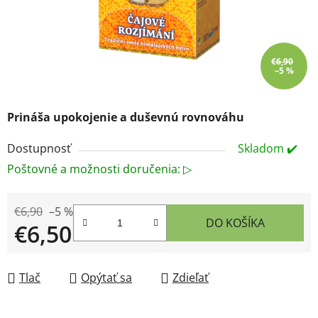
€6,90
–5 %
Prináša upokojenie a duševnú rovnováhu
Dostupnosť
Skladom ✔️
Poštovné a možnosti doručenia: ▷
€6,90
–5 %
DO KOŠÍKA
€6,50
Jednotková cena:
Tlač
Opýtať sa
Zdieľať