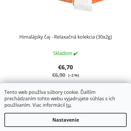
Himalájsky čaj - Relaxačná kolekcia (30x2g)
Skladom ✔️
€6,70
€6,90
(–2 %)
Tento web používa súbory cookie. Ďalším
DO KOŠÍKA
prechádzaním tohto webu vyjadrujete súhlas s ich
používaním. Viac informácií
tu
.
Relaxačné čaje v nálevových vreckách
Nastavenie
Z