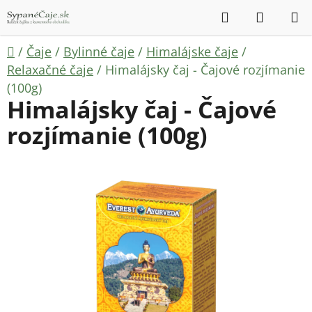
Prejsť
Hľadať
NÁKUP
na
KOŠÍK
obsah
Domov
/
Čaje
/
Bylinné čaje
/
Himalájske čaje
/
Relaxačné čaje
/
Himalájsky čaj - Čajové rozjímanie
(100g)
Himalájsky čaj - Čajové
rozjímanie (100g)