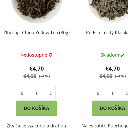
Žltý čaj - China Yellow Tea (30g)
Pu Erh - čistý Klasik
Nedostupné 🚫
Skladom ✔️
€4,70
€4,70
€4,90
€4,90
(–4 %)
(–4 %)
DO KOŠÍKA
DO KOŠÍKA
Žltý čaj je vzácnou a drahou
Nálev tohto Puerhu j