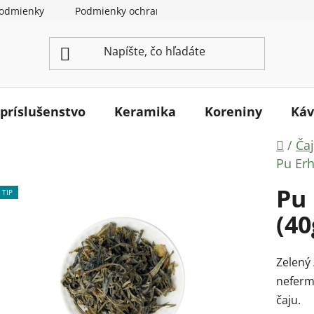
odmienky
Podmienky ochrany osobných údajov
Ako na
 príslušenstvo
Keramika
Koreniny
Káv
Dom
/
Ča
Pu Erh
Pu 
TIP
(40
Zelený
neferm
čaju.