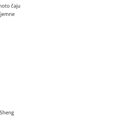
hoto čaju
ríjemne
 Sheng