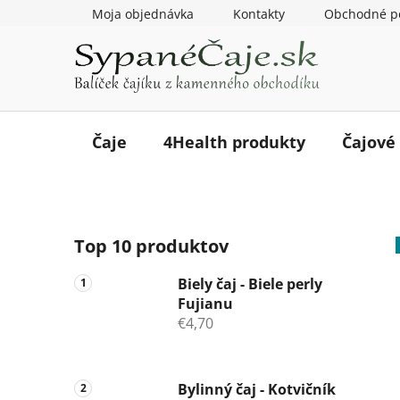
Prejsť
Moja objednávka
Kontakty
Obchodné p
na
obsah
Čaje
4Health produkty
Čajové
B
Top 10 produktov
o
č
Biely čaj - Biele perly
n
Fujianu
ý
€4,70
p
a
n
Bylinný čaj - Kotvičník