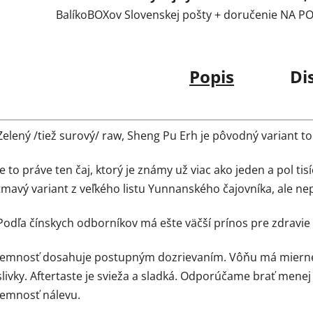
BalíkoBOXov Slovenskej pošty + doručenie NA 
Popis
Di
Zelený /tiež surový/ raw, Sheng Pu Erh je pôvodný variant t
Je to práve ten čaj, ktorý je známy už viac ako jeden a pol ti
tmavý variant z veľkého listu Yunnanského čajovníka, ale 
Podľa čínskych odborníkov má ešte väčší prínos pre zdravie
Jemnosť dosahuje postupným dozrievaním. Vôňu má mierne 
slivky. Aftertaste je svieža a sladká. Odporúčame brať menej 
jemnosť nálevu.