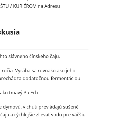
POŠTU / KURIÉROM na Adresu
skusia
ohto slávneho čínskeho čaju.
sícročia. Vyrába sa rovnako ako jeho
neprechádza dodatočnou fermentáciou.
 ako tmavý Pu Erh.
dymovú, v chuti prevládajú sušené
čaju a rýchlejšie zlievať vodu pre väčšiu