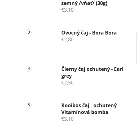
zemný /vňať/ (30g)
e
€3,10
l
Ovocný čaj - Bora Bora
€2,80
Čierny čaj ochutený - Earl
grey
€2,50
Rooibos čaj - ochutený
Vitamínová bomba
€3,10