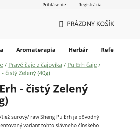
Prihlásenie
Registrácia
kupovať
Mapa serveru
PRÁZDNY KOŠÍK
NÁKUPNÝ
KOŠÍK
a
Aromaterapia
Herbár
Referencie
ov
je
/
Pravé čaje z čajovíka
/
Pu Erh čaje
/
 - čistý Zelený (40g)
Erh - čistý Zelený
g)
 /tiež surový/ raw Sheng Pu Erh je pôvodný
entovaný variant tohto slávneho čínskeho