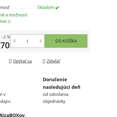
nosť
Skladom ✔️
né a možnosti
nia: ▷
–2 %
DO KOŠÍKA
,70
tková cena:
Opýtať sa
Zdieľať
Doručenie
i
nasledujúci deň
m v
od odoslania
dajni.
objednávky
 AlzaBOXov,