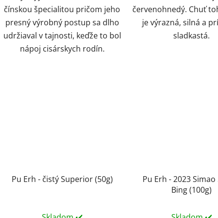
čínskou špecialitou pričom jeho
červenohnedý. Chuť to
presný výrobný postup sa dlho
je výrazná, silná a p
udržiaval v tajnosti, keďže to bol
sladkastá.
nápoj cisárskych rodín.
Pu Erh - čistý Superior (50g)
Pu Erh - 2023 Simao
Bing (100g)
Skladom ✔️
Skladom ✔️