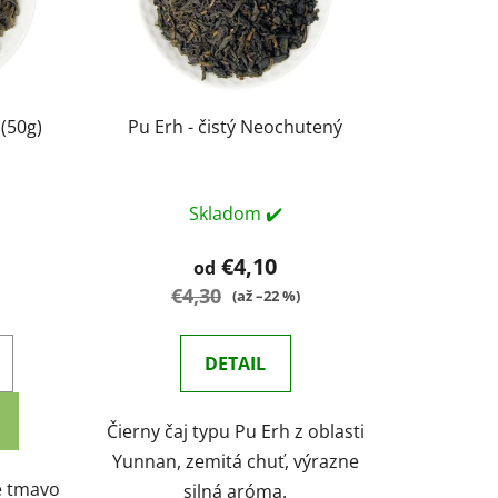
 (50g)
Pu Erh - čistý Neochutený
Skladom ✔️
€4,10
od
€4,30
(až –22 %)
DETAIL
Čierny čaj typu Pu Erh z oblasti
Yunnan, zemitá chuť, výrazne
e tmavo
silná aróma.