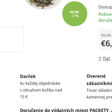
Dostup
€6,90
Poštov
–2 %
doruče
€6,90
€6
Jedno
Tlač
Overené
Darček
zákazníkm
ku každej objednávke
s obsahom košíka nad
Tovar sklado
15 €
kamennej pre
Doručenie do výdajných miest PACKETY,