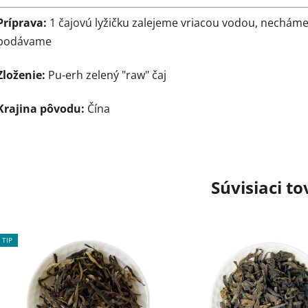
Príprava:
1 čajovú lyžičku zalejeme vriacou vodou, necháme
podávame
Zloženie:
Pu-erh zelený "raw" čaj
Krajina pôvodu:
Čína
Súvisiaci to
TIP