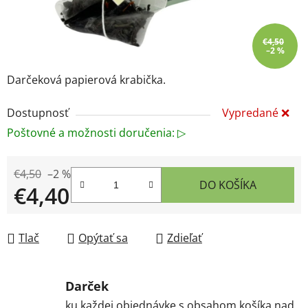
€4,50
–2 %
Darčeková papierová krabička.
Dostupnosť
Vypredané ❌
Poštovné a možnosti doručenia: ▷
€4,50
–2 %
DO KOŠÍKA
€4,40
Jednotková cena:
Tlač
Opýtať sa
Zdieľať
Darček
ku každej objednávke s obsahom košíka nad