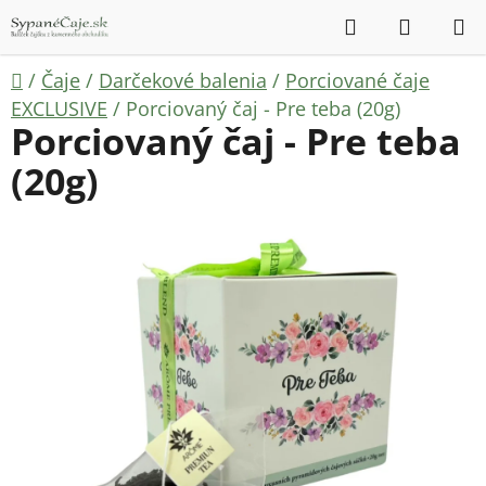
Prejsť
Hľadať
NÁKUP
na
KOŠÍK
obsah
Domov
/
Čaje
/
Darčekové balenia
/
Porciované čaje
EXCLUSIVE
/
Porciovaný čaj - Pre teba (20g)
Porciovaný čaj - Pre teba
(20g)