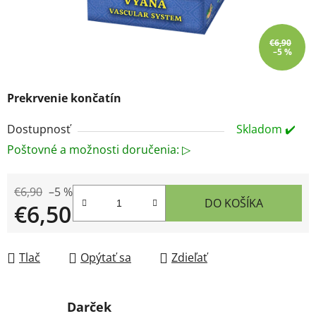
€6,90
–5 %
Prekrvenie končatín
Dostupnosť
Skladom ✔️
Poštovné a možnosti doručenia: ▷
€6,90
–5 %
DO KOŠÍKA
€6,50
Jednotková cena:
Tlač
Opýtať sa
Zdieľať
Darček