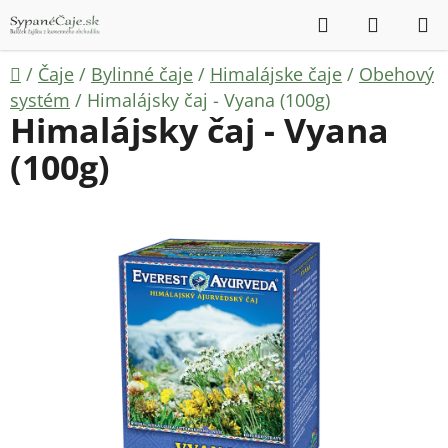
Prejsť
Hľadať
NÁKUP
na
KOŠÍK
obsah
Domov
/
Čaje
/
Bylinné čaje
/
Himalájske čaje
/
Obehový
systém
/
Himalájsky čaj - Vyana (100g)
Himalájsky čaj - Vyana
(100g)