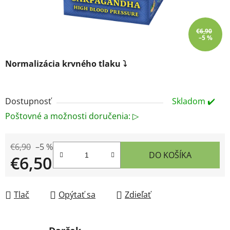
€6,90
–5 %
Normalizácia krvného tlaku ⤵
Dostupnosť
Skladom ✔️
Poštovné a možnosti doručenia: ▷
€6,90
–5 %
DO KOŠÍKA
€6,50
Jednotková cena:
Tlač
Opýtať sa
Zdieľať