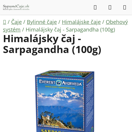
Prejsť
Hľadať
NÁKUP
na
KOŠÍK
obsah
Domov
/
Čaje
/
Bylinné čaje
/
Himalájske čaje
/
Obehový
systém
/
Himalájsky čaj - Sarpagandha (100g)
Himalájsky čaj -
Sarpagandha (100g)