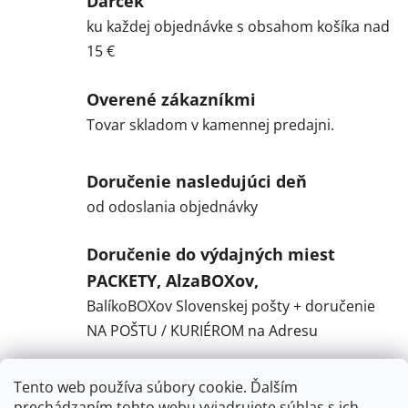
Darček
ku každej objednávke s obsahom košíka nad
15 €
Overené zákazníkmi
Tovar skladom v kamennej predajni.
Doručenie nasledujúci deň
od odoslania objednávky
Doručenie do výdajných miest
PACKETY, AlzaBOXov,
BalíkoBOXov Slovenskej pošty + doručenie
NA POŠTU / KURIÉROM na Adresu
Tento web používa súbory cookie. Ďalším
Popis
prechádzaním tohto webu vyjadrujete súhlas s ich