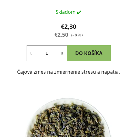
Skladom ✔️
€2,30
€2,50
(–8 %)
DO KOŠÍKA
Čajová zmes na zmiernenie stresu a napätia.