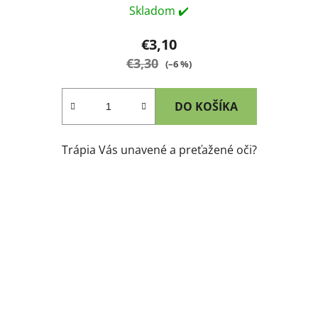
Skladom ✔️
€3,10
€3,30
(–6 %)
DO KOŠÍKA
Trápia Vás unavené a preťažené oči?