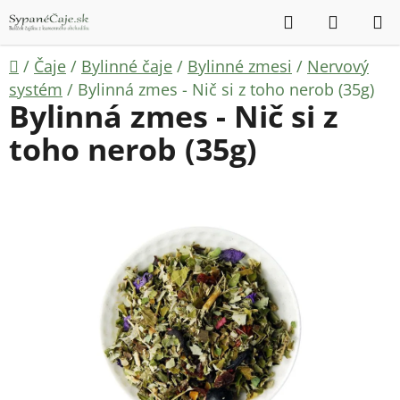
Prejsť
Hľadať
NÁKUP
na
KOŠÍK
obsah
Domov
/
Čaje
/
Bylinné čaje
/
Bylinné zmesi
/
Nervový
systém
/
Bylinná zmes - Nič si z toho nerob (35g)
Bylinná zmes - Nič si z
toho nerob (35g)