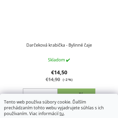
Darčeková krabička - Bylinné čaje
Skladom ✔️
€14,50
€14,90
(–2 %)
DO KOŠÍKA
Tento web používa súbory cookie. Ďalším
prechádzaním tohto webu vyjadrujete súhlas s ich
Darčekové balenie dvoch bylinných a jedného
používaním. Viac informácií
tu
.