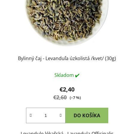
Bylinný čaj - Levanduľa úzkolistá /kvet/ (30g)
Skladom ✔️
€2,40
€2,60
(–7 %)
DO KOŠÍKA
Levandule lékařská - Lavandula Officinalis