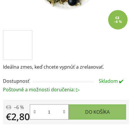
€3
–6 %
Ideálna zmes, keď chcete vypnúť a zrelaxovať.
Dostupnosť
Skladom ✔️
Poštovné a možnosti doručenia: ▷
€3
–6 %
DO KOŠÍKA
€2,80
Jednotková cena: