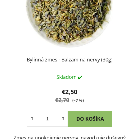
Bylinná zmes - Balzam na nervy (30g)
Skladom ✔️
€2,50
€2,70
(–7 %)
DO KOŠÍKA
Zmes na upokojenie nervov, navodzuje duševný