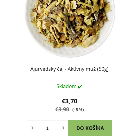
Ajurvédsky čaj - Aktívny muž (50g)
Skladom ✔️
€3,70
€3,90
(–5 %)
DO KOŠÍKA