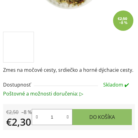
€2,50
–8 %
Zmes na močové cesty, srdiečko a horné dýchacie cesty.
Dostupnosť
Skladom ✔️
Poštovné a možnosti doručenia: ▷
€2,50
–8 %
DO KOŠÍKA
€2,30
Jednotková cena: