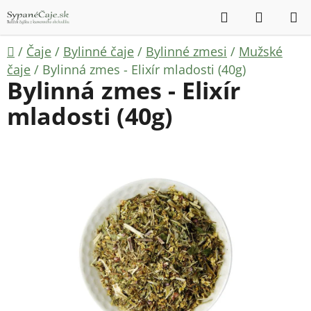
Prejsť
Hľadať
NÁKUP
na
KOŠÍK
obsah
Domov
/
Čaje
/
Bylinné čaje
/
Bylinné zmesi
/
Mužské
čaje
/
Bylinná zmes - Elixír mladosti (40g)
Bylinná zmes - Elixír
mladosti (40g)