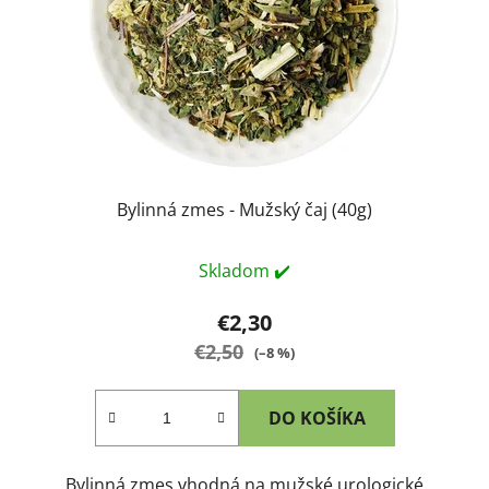
Bylinná zmes - Mužský čaj (40g)
Skladom ✔️
€2,30
€2,50
(–8 %)
DO KOŠÍKA
Bylinná zmes vhodná na mužské urologické