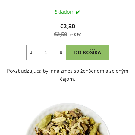
Skladom ✔️
€2,30
€2,50
(–8 %)
DO KOŠÍKA
Povzbudzujúca bylinná zmes so ženšenom a zeleným
čajom.