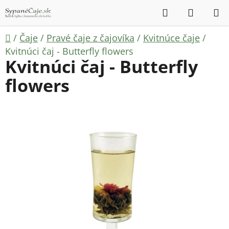
Prejsť
Hľadať
NÁKUP
na
KOŠÍK
obsah
Domov
/
Čaje
/
Pravé čaje z čajovíka
/
Kvitnúce čaje
/
Kvitnúci čaj - Butterfly flowers
Kvitnúci čaj - Butterfly
flowers