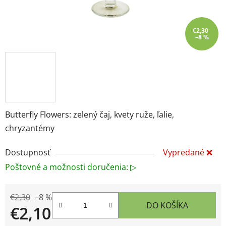
€2,30
–8 %
Butterfly Flowers: zelený čaj, kvety ruže, ľalie,
chryzantémy
Dostupnosť
Vypredané ❌
Poštovné a možnosti doručenia: ▷
€2,30
–8 %
DO KOŠÍKA
€2,10