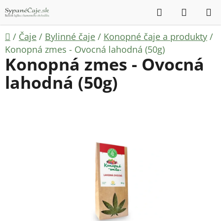
Prejsť
Hľadať
NÁKUP
na
KOŠÍK
obsah
Domov
/
Čaje
/
Bylinné čaje
/
Konopné čaje a produkty
/
Konopná zmes - Ovocná lahodná (50g)
Konopná zmes - Ovocná
lahodná (50g)