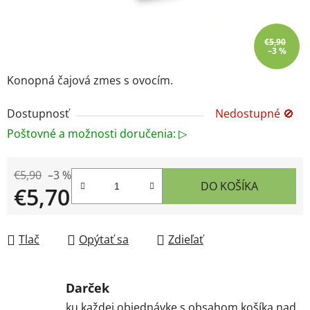
€5,90
–3 %
Konopná čajová zmes s ovocím.
Dostupnosť
Nedostupné 🚫
Poštovné a možnosti doručenia: ▷
€5,90
–3 %
DO KOŠÍKA
€5,70
Jednotková cena:
Tlač
Opýtať sa
Zdieľať
Darček
ku každej objednávke s obsahom košíka nad