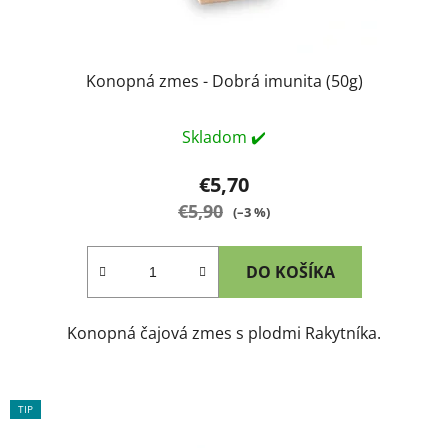
Konopná zmes - Dobrá imunita (50g)
Skladom ✔️
€5,70
€5,90
(–3 %)
DO KOŠÍKA
Konopná čajová zmes s plodmi Rakytníka.
TIP