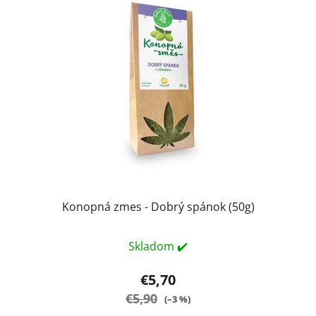
Konopná zmes - Dobrý spánok (50g)
Skladom ✔️
€5,70
€5,90
(–3 %)