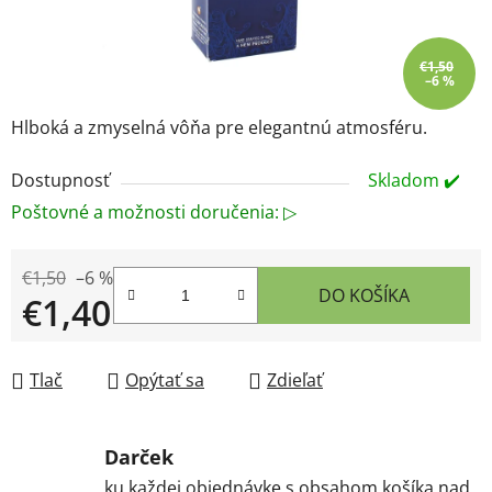
€1,50
–6 %
Hlboká a zmyselná vôňa pre elegantnú atmosféru.
Dostupnosť
Skladom ✔️
Poštovné a možnosti doručenia: ▷
€1,50
–6 %
DO KOŠÍKA
€1,40
Jednotková cena:
Tlač
Opýtať sa
Zdieľať
Darček
ku každej objednávke s obsahom košíka nad