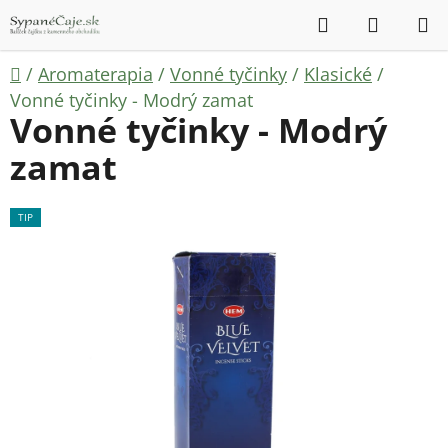
Prejsť
Hľadať
NÁKUP
na
KOŠÍK
obsah
Domov
/
Aromaterapia
/
Vonné tyčinky
/
Klasické
/
Vonné tyčinky - Modrý zamat
Vonné tyčinky - Modrý
zamat
TIP