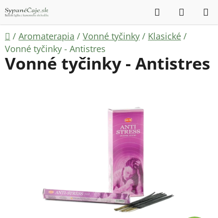
Prejsť
Hľadať
NÁKUP
na
KOŠÍK
obsah
Domov
/
Aromaterapia
/
Vonné tyčinky
/
Klasické
/
Vonné tyčinky - Antistres
Vonné tyčinky - Antistres