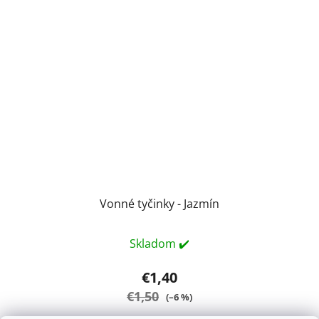
Vonné tyčinky - Jazmín
Skladom ✔️
€1,40
€1,50
(–6 %)