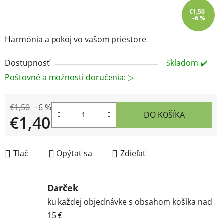
€1,50
–6 %
Harmónia a pokoj vo vašom priestore
Dostupnosť
Skladom ✔️
Poštovné a možnosti doručenia: ▷
€1,50
–6 %
DO KOŠÍKA
€1,40
Jednotková cena:
Tlač
Opýtať sa
Zdieľať
Darček
ku každej objednávke s obsahom košíka nad
15 €