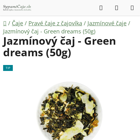
Prejsť
Hľadať
NÁKUP
na
KOŠÍK
obsah
Domov
/
Čaje
/
Pravé čaje z čajovíka
/
Jazmínové čaje
/
Jazmínový čaj - Green dreams (50g)
Jazmínový čaj - Green
dreams (50g)
TIP