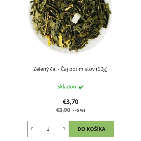
Zelený čaj - Čaj optimistov (50g)
Skladom ✔️
€3,70
€3,90
(–5 %)
DO KOŠÍKA