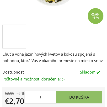
€2,90
–6 %
Chuť a vôňa jazmínových kvetov a kokosu spojená s
pohodou, ktorá Vás v okamihu prenesie na miesto snov.
Dostupnosť
Skladom ✔️
Poštovné a možnosti doručenia: ▷
€2,90
–6 %
DO KOŠÍKA
€2,70