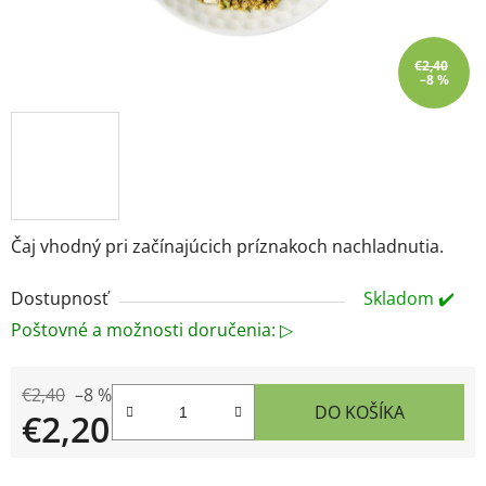
€2,40
–8 %
Čaj vhodný pri začínajúcich príznakoch nachladnutia.
Dostupnosť
Skladom ✔️
Poštovné a možnosti doručenia: ▷
€2,40
–8 %
DO KOŠÍKA
€2,20
Jednotková cena: