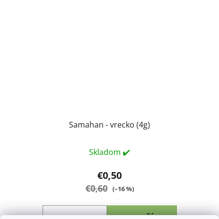
Samahan - vrecko (4g)
Skladom ✔️
€0,50
€0,60
(–16 %)
DO KOŠÍKA