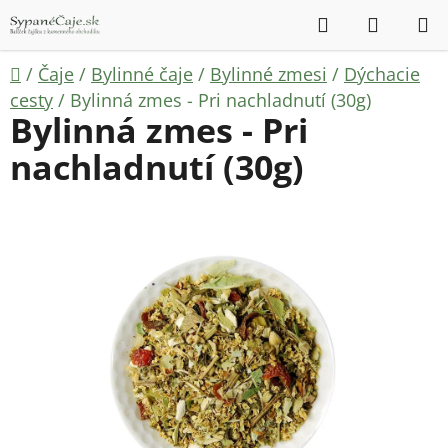
Prejsť
Hľadať
NÁKUP
na
KOŠÍK
obsah
Domov
/
Čaje
/
Bylinné čaje
/
Bylinné zmesi
/
Dýchacie
cesty
/
Bylinná zmes - Pri nachladnutí (30g)
Bylinná zmes - Pri
nachladnutí (30g)