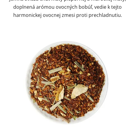
doplnená arómou ovocných bobúľ, vedie k tejto
harmonickej ovocnej zmesi proti prechladnutiu.