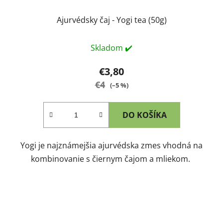
Ajurvédsky čaj - Yogi tea (50g)
Skladom ✔️
€3,80
€4
(–5 %)
DO KOŠÍKA
Yogi je najznámejšia ajurvédska zmes vhodná na
kombinovanie s čiernym čajom a mliekom.