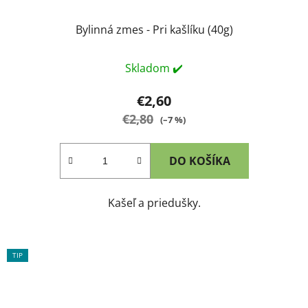
Bylinná zmes - Pri kašlíku (40g)
Skladom ✔️
€2,60
€2,80
(–7 %)
DO KOŠÍKA
Kašeľ a priedušky.
TIP