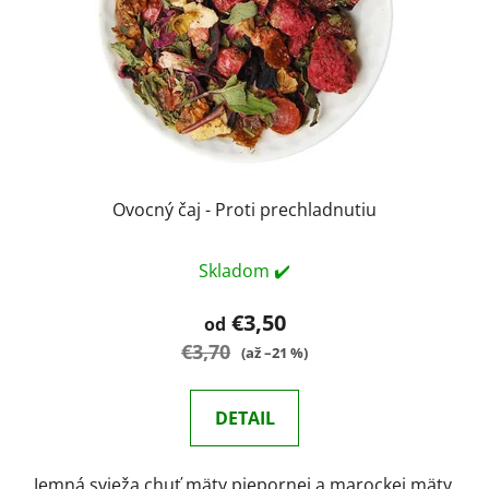
Ovocný čaj - Proti prechladnutiu
Skladom ✔️
€3,50
od
€3,70
(až –21 %)
DETAIL
Jemná svieža chuť mäty piepornej a marockej mäty,