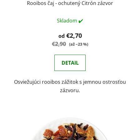
Rooibos čaj - ochutený Citrón zázvor
Skladom ✔️
€2,70
od
€2,90
(až –23 %)
DETAIL
Osviežujúci rooibos zážitok s jemnou ostrosťou
zázvoru.