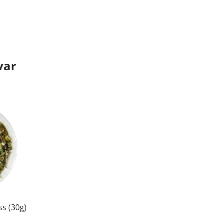
var
ss (30g)