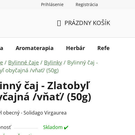
Prihlásenie
Registrácia
kupovať
Mapa serveru
PRÁZDNY KOŠÍK
NÁKUPNÝ
KOŠÍK
a
Aromaterapia
Herbár
Referencie
ov
je
/
Bylinné čaje
/
Bylinky
/
Bylinný čaj -
yľ obyčajná /vňať/ (50g)
inný čaj - Zlatobyľ
čajná /vňať/ (50g)
l obecný - Solidago Virgaurea
nosť
Skladom ✔️