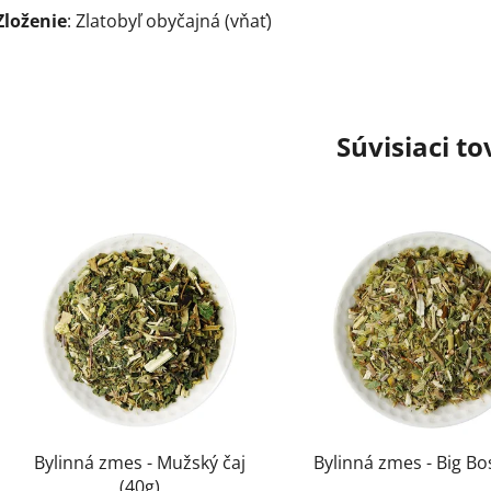
Zloženie
: Zlatobyľ obyčajná (vňať)
Súvisiaci to
Bylinná zmes - Mužský čaj
Bylinná zmes - Big Bo
(40g)