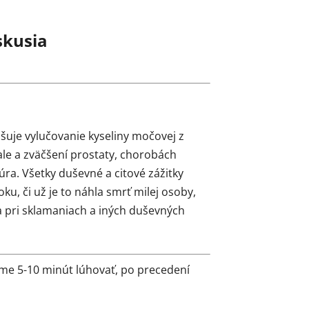
skusia
pšuje vylučovanie kyseliny močovej z
ale a zväčšení prostaty, chorobách
ra. Všetky duševné a citové zážitky
, či už je to náhla smrť milej osoby,
ba pri sklamaniach a iných duševných
háme 5-10 minút lúhovať, po precedení