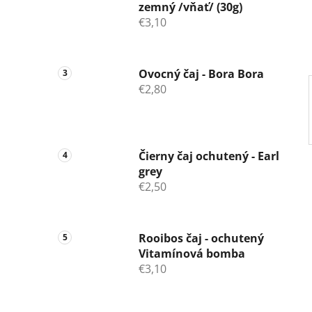
zemný /vňať/ (30g)
e
€3,10
l
Ovocný čaj - Bora Bora
€2,80
Čierny čaj ochutený - Earl
grey
€2,50
Rooibos čaj - ochutený
Vitamínová bomba
€3,10