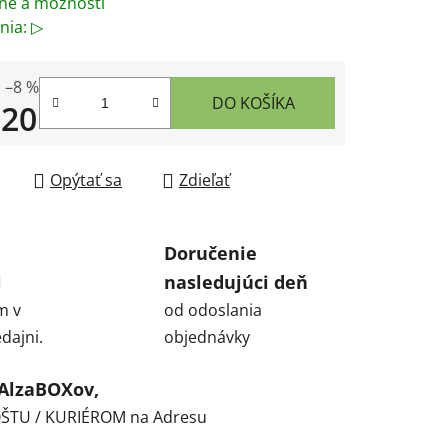
né a možnosti
nia: ▷
–8 %
DO KOŠÍKA
,20
tková cena:
Opýtať sa
Zdieľať
Doručenie
i
nasledujúci deň
m v
od odoslania
dajni.
objednávky
 AlzaBOXov,
POŠTU / KURIÉROM na Adresu