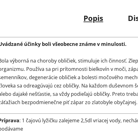
Popis
Di
Uvádzané účinky boli všeobecne známe v minulosti.
Bola výborná na choroby obličiek, stimuluje ich činnosť. Zle
organizmu. Používa sa pri prítomnosti bielkovín v moči, záp
semenníkov, degenerácie obličiek a bolesti močového mechú
človeka sa odreagúvajú cez obličky. Na každom duševnom šoku
alebo dajaké nešťastie, sa vždy podieľajú obličky. Preto tre
záťažiach bezpodmienečne piť zápar zo zlatobyle obyčajnej.
Príprava
: 1 čajovú lyžičku zalejeme 2,5dl vriacej vody, nec
podávame