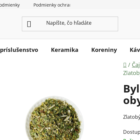
odmienky
Podmienky ochrany osobných údajov
Ako na
 príslušenstvo
Keramika
Koreniny
Káv
Dom
/
Ča
Zlatob
Byl
oby
Zlatobý
Dostup