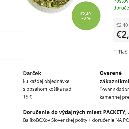
Poštov
doruče
€2,40
–8 %
€2,40
€2
Jedno
Tlač
Overené
Darček
zákazníkm
ku každej objednávke
s obsahom košíka nad
Tovar sklado
15 €
kamennej pre
Doručenie do výdajných miest PACKETY,
BalíkoBOXov Slovenskej pošty + doručenie NA 