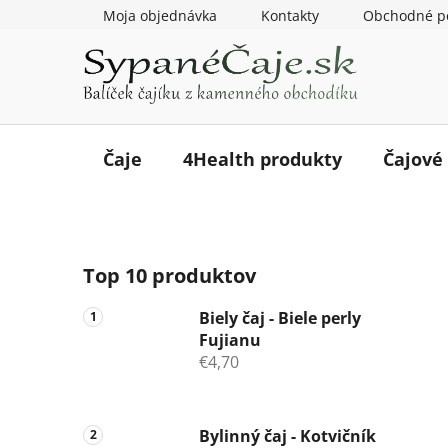
Prejsť
Moja objednávka
Kontakty
Obchodné p
na
obsah
Čaje
4Health produkty
Čajové
B
Top 10 produktov
o
č
Biely čaj - Biele perly
n
Fujianu
ý
€4,70
p
a
n
Bylinný čaj - Kotvičník