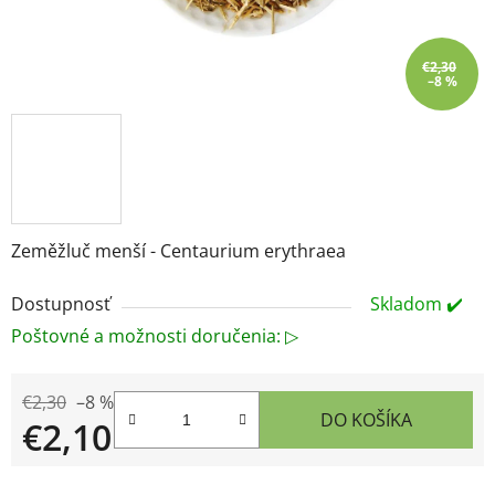
€2,30
–8 %
Zeměžluč menší - Centaurium erythraea
Dostupnosť
Skladom ✔️
Poštovné a možnosti doručenia: ▷
€2,30
–8 %
DO KOŠÍKA
€2,10
Jednotková cena: