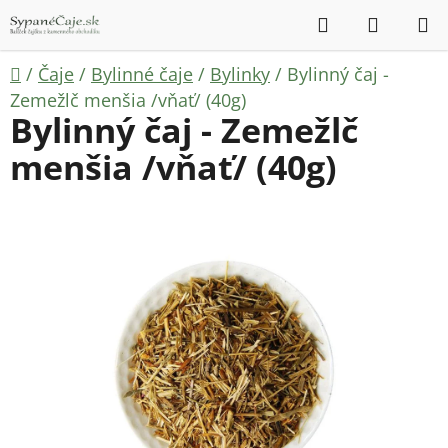
Prejsť
Hľadať
NÁKUP
na
KOŠÍK
obsah
Domov
/
Čaje
/
Bylinné čaje
/
Bylinky
/
Bylinný čaj -
Zemežlč menšia /vňať/ (40g)
Bylinný čaj - Zemežlč
menšia /vňať/ (40g)