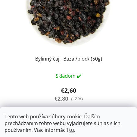
Bylinný čaj - Baza /plod/ (50g)
Skladom ✔️
€2,60
€2,80
(–7 %)
Tento web používa súbory cookie. Ďalším
DO KOŠÍKA
prechádzaním tohto webu vyjadrujete súhlas s ich
používaním. Viac informácií
tu
.
Bez černý - Sambucus Nigra