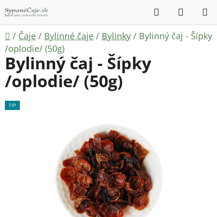
Prejsť
Hľadať
NÁKUP
na
KOŠÍK
obsah
Domov
/
Čaje
/
Bylinné čaje
/
Bylinky
/
Bylinný čaj - Šípky
/oplodie/ (50g)
Bylinný čaj - Šípky
/oplodie/ (50g)
TIP