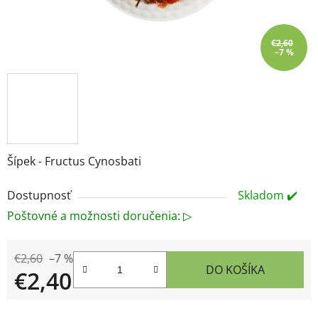
€2,60
–7 %
Šípek - Fructus Cynosbati
Dostupnosť
Skladom ✔️
Poštovné a možnosti doručenia: ▷
€2,60
–7 %
DO KOŠÍKA
€2,40
Jednotková cena: