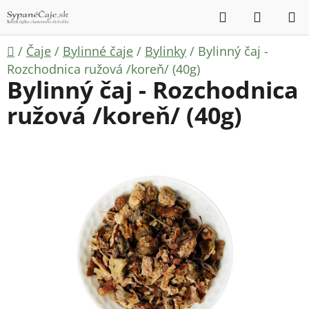
Prejsť
Hľadať
NÁKUP
na
KOŠÍK
obsah
Domov
/
Čaje
/
Bylinné čaje
/
Bylinky
/
Bylinný čaj -
Rozchodnica ružová /koreň/ (40g)
Bylinný čaj - Rozchodnica
ružová /koreň/ (40g)