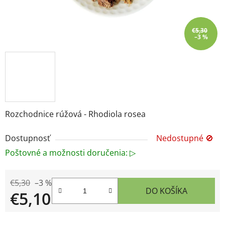
€5,30
–3 %
Rozchodnice rúžová - Rhodiola rosea
Dostupnosť
Nedostupné 🚫
Poštovné a možnosti doručenia: ▷
€5,30
–3 %
DO KOŠÍKA
€5,10
Jednotková cena: