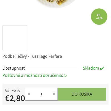
€3
–6 %
Podběl léčivý - Tussilago Farfara
Dostupnosť
Skladom ✔️
Poštovné a možnosti doručenia: ▷
€3
–6 %
DO KOŠÍKA
€2,80
Jednotková cena: