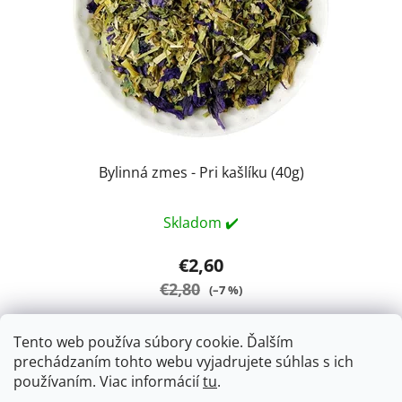
Bylinná zmes - Pri kašlíku (40g)
Skladom ✔️
€2,60
€2,80
(–7 %)
Tento web používa súbory cookie. Ďalším
DO KOŠÍKA
prechádzaním tohto webu vyjadrujete súhlas s ich
používaním. Viac informácií
tu
.
Kašeľ a priedušky.