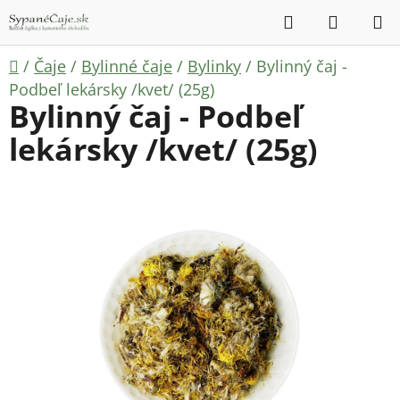
Prejsť
Hľadať
NÁKUP
na
KOŠÍK
obsah
Domov
/
Čaje
/
Bylinné čaje
/
Bylinky
/
Bylinný čaj -
Podbeľ lekársky /kvet/ (25g)
Bylinný čaj - Podbeľ
lekársky /kvet/ (25g)