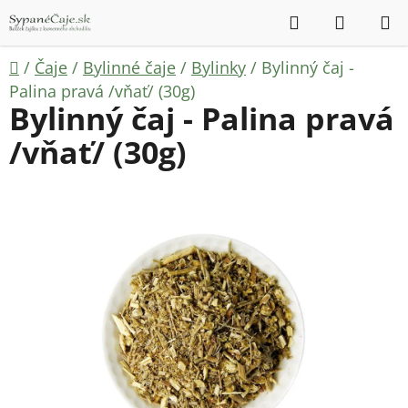
Prejsť
Hľadať
NÁKUP
na
KOŠÍK
obsah
Domov
/
Čaje
/
Bylinné čaje
/
Bylinky
/
Bylinný čaj -
Palina pravá /vňať/ (30g)
Bylinný čaj - Palina pravá
/vňať/ (30g)