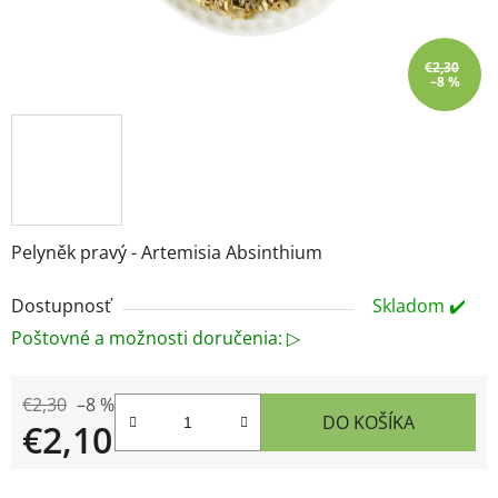
€2,30
–8 %
Pelyněk pravý - Artemisia Absinthium
Dostupnosť
Skladom ✔️
Poštovné a možnosti doručenia: ▷
€2,30
–8 %
DO KOŠÍKA
€2,10
Jednotková cena: