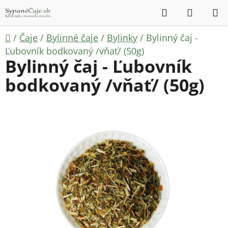
Prejsť
Hľadať
NÁKUP
na
KOŠÍK
obsah
Domov
/
Čaje
/
Bylinné čaje
/
Bylinky
/
Bylinný čaj -
Ľubovník bodkovaný /vňať/ (50g)
Bylinný čaj - Ľubovník
bodkovaný /vňať/ (50g)