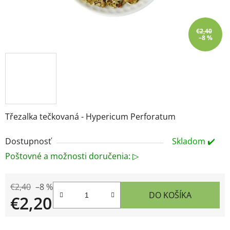
€2,40
–8 %
Třezalka tečkovaná - Hypericum Perforatum
Dostupnosť
Skladom ✔️
Poštovné a možnosti doručenia: ▷
€2,40
–8 %
DO KOŠÍKA
€2,20
Jednotková cena: