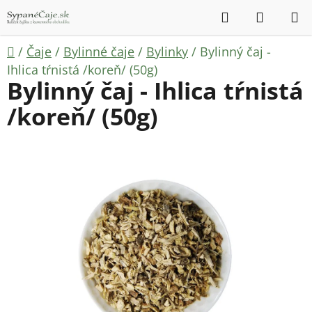
Prejsť
Hľadať
NÁKUP
na
KOŠÍK
obsah
Domov
/
Čaje
/
Bylinné čaje
/
Bylinky
/
Bylinný čaj -
Ihlica tŕnistá /koreň/ (50g)
Bylinný čaj - Ihlica tŕnistá
/koreň/ (50g)