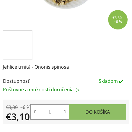
€3,30
–6 %
Jehlice trnitá - Ononis spinosa
Dostupnosť
Skladom ✔️
Poštovné a možnosti doručenia: ▷
€3,30
–6 %
DO KOŠÍKA
€3,10
Jednotková cena: