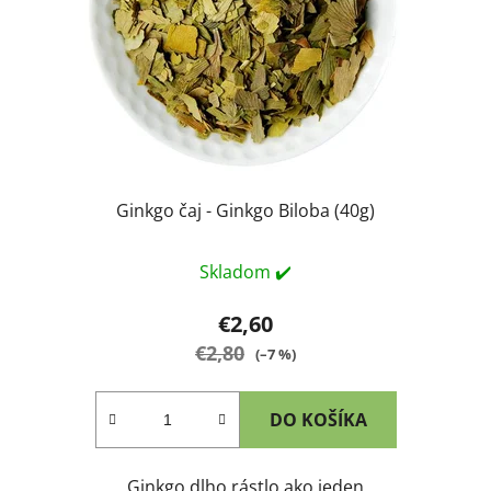
Ginkgo čaj - Ginkgo Biloba (40g)
Skladom ✔️
€2,60
€2,80
(–7 %)
DO KOŠÍKA
Ginkgo dlho rástlo ako jeden