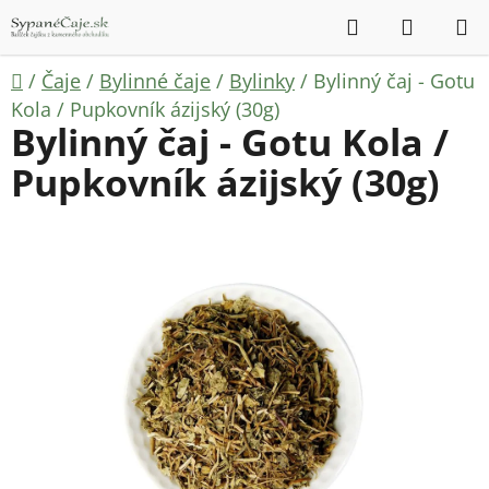
Prejsť
Hľadať
NÁKUP
na
KOŠÍK
obsah
Domov
/
Čaje
/
Bylinné čaje
/
Bylinky
/
Bylinný čaj - Gotu
Kola / Pupkovník ázijský (30g)
Bylinný čaj - Gotu Kola /
Pupkovník ázijský (30g)