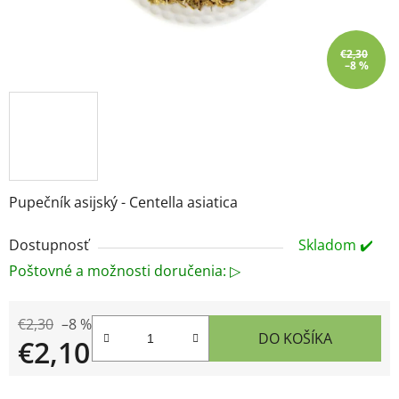
€2,30
–8 %
Pupečník asijský - Centella asiatica
Dostupnosť
Skladom ✔️
Poštovné a možnosti doručenia: ▷
€2,30
–8 %
DO KOŠÍKA
€2,10
Jednotková cena: