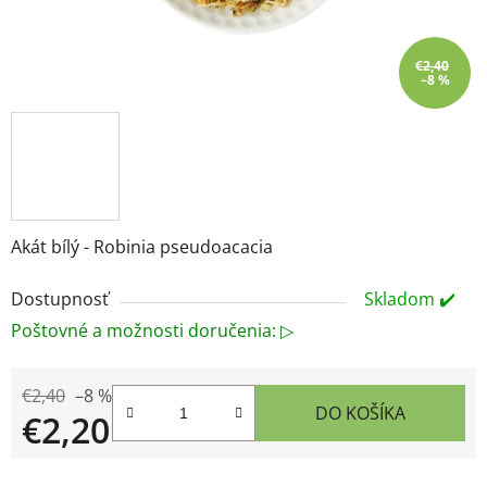
€2,40
–8 %
Akát bílý - Robinia pseudoacacia
Dostupnosť
Skladom ✔️
Poštovné a možnosti doručenia: ▷
€2,40
–8 %
DO KOŠÍKA
€2,20
Jednotková cena: