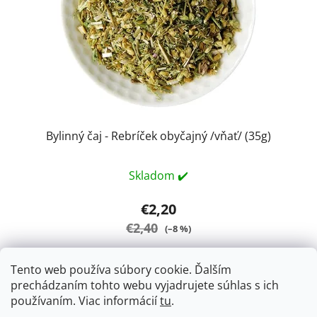
Bylinný čaj - Rebríček obyčajný /vňať/ (35g)
Skladom ✔️
€2,20
€2,40
(–8 %)
Tento web používa súbory cookie. Ďalším
DO KOŠÍKA
prechádzaním tohto webu vyjadrujete súhlas s ich
používaním. Viac informácií
tu
.
Řebříček obecný - Achillea Millefolium