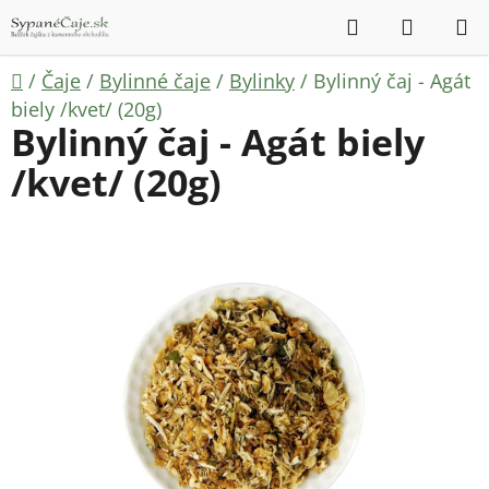
Prejsť
Hľadať
NÁKUP
na
KOŠÍK
obsah
Domov
/
Čaje
/
Bylinné čaje
/
Bylinky
/
Bylinný čaj - Agát
biely /kvet/ (20g)
Bylinný čaj - Agát biely
/kvet/ (20g)